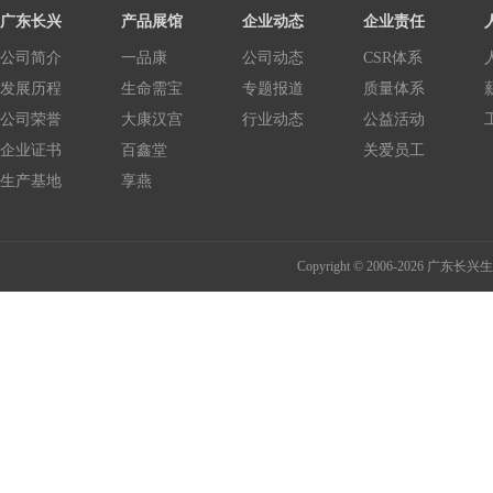
广东长兴
产品展馆
企业动态
企业责任
公司简介
一品康
公司动态
CSR体系
发展历程
生命需宝
专题报道
质量体系
公司荣誉
大康汉宫
行业动态
公益活动
企业证书
百鑫堂
关爱员工
生产基地
享燕
Copyright © 2006-2026