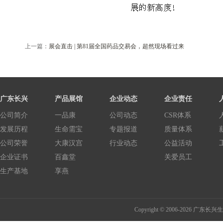
上一篇：
展会直击 | 第81届全国药品交易会，超然现场看过来
广东长兴
产品展馆
企业动态
企业责任
公司简介
一品康
公司动态
CSR体系
发展历程
生命需宝
专题报道
质量体系
公司荣誉
大康汉宫
行业动态
公益活动
企业证书
百鑫堂
关爱员工
生产基地
享燕
Copyright © 2006-2026